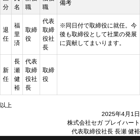
備考
分
名
職
職
代表
福
※同日付で取締役に就任。今
退
取締
取締
里
後も取締役として社業の発展
任
役
役社
済
に貢献してまいります。
長
長
代表
新
瀬
取締
取締
任
健
役社
役
裕
長
以上
2025年4月1日
株式会社セガ プレイハート
代表取締役社長 長瀬 健裕